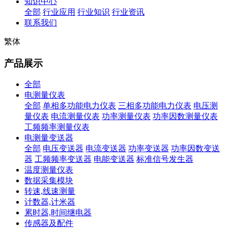
知识中心
全部
行业应用
行业知识
行业资讯
联系我们
繁体
产品展示
全部
电测量仪表
全部
单相多功能电力仪表
三相多功能电力仪表
电压测
量仪表
电流测量仪表
功率测量仪表
功率因数测量仪表
工频频率测量仪表
电测量变送器
全部
电压变送器
电流变送器
功率变送器
功率因数变送
器
工频频率变送器
电能变送器
标准信号发生器
温度测量仪表
数据采集模块
转速,线速测量
计数器,计米器
累时器,时间继电器
传感器及配件