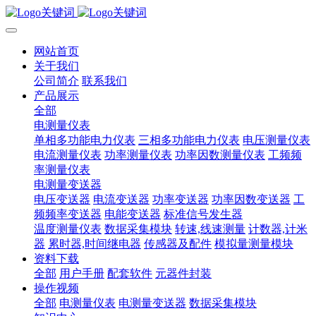
网站首页
关于我们
公司简介
联系我们
产品展示
全部
电测量仪表
单相多功能电力仪表
三相多功能电力仪表
电压测量仪表
电流测量仪表
功率测量仪表
功率因数测量仪表
工频频
率测量仪表
电测量变送器
电压变送器
电流变送器
功率变送器
功率因数变送器
工
频频率变送器
电能变送器
标准信号发生器
温度测量仪表
数据采集模块
转速,线速测量
计数器,计米
器
累时器,时间继电器
传感器及配件
模拟量测量模块
资料下载
全部
用户手册
配套软件
元器件封装
操作视频
全部
电测量仪表
电测量变送器
数据采集模块