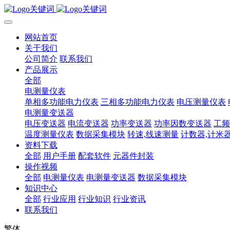
网站首页
关于我们
公司简介
联系我们
产品展示
全部
电测量仪表
单相多功能电力仪表
三相多功能电力仪表
电压测量仪表
电测量变送器
电压变送器
电流变送器
功率变送器
功率因数变送器
工频
温度测量仪表
数据采集模块
转速,线速测量
计数器,计米
资料下载
全部
用户手册
配套软件
元器件封装
操作视频
全部
电测量仪表
电测量变送器
数据采集模块
知识中心
全部
行业应用
行业知识
行业资讯
联系我们
繁体