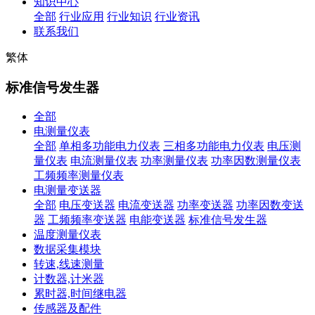
知识中心
全部
行业应用
行业知识
行业资讯
联系我们
繁体
标准信号发生器
全部
电测量仪表
全部
单相多功能电力仪表
三相多功能电力仪表
电压测
量仪表
电流测量仪表
功率测量仪表
功率因数测量仪表
工频频率测量仪表
电测量变送器
全部
电压变送器
电流变送器
功率变送器
功率因数变送
器
工频频率变送器
电能变送器
标准信号发生器
温度测量仪表
数据采集模块
转速,线速测量
计数器,计米器
累时器,时间继电器
传感器及配件