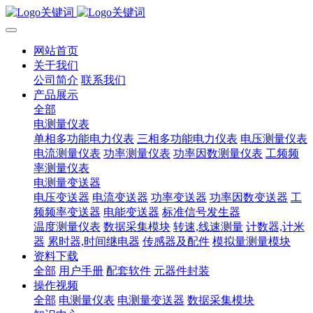
网站首页
关于我们
公司简介
联系我们
产品展示
全部
电测量仪表
单相多功能电力仪表
三相多功能电力仪表
电压测量仪表
电流测量仪表
功率测量仪表
功率因数测量仪表
工频频
率测量仪表
电测量变送器
电压变送器
电流变送器
功率变送器
功率因数变送器
工
频频率变送器
电能变送器
标准信号发生器
温度测量仪表
数据采集模块
转速,线速测量
计数器,计米
器
累时器,时间继电器
传感器及配件
模拟量测量模块
资料下载
全部
用户手册
配套软件
元器件封装
操作视频
全部
电测量仪表
电测量变送器
数据采集模块